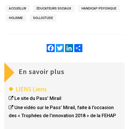
climat de confiance, et c’est pour cette raison que ce
sont les jeunes eux-mêmes, parfois en situation de
ACCUEILLIR
ÉDUCATEURS SOCIAUX
HANDICAP PSYCHIQUE
détresse ou de grande précarité, qui nous y
HOLISME
SOLLICITUDE
demandent de l’aide. »
Facebook
Twitter
LinkedIn
Share
En savoir plus
LIENS
Liens
Le site du Pass’ Mirail
Une vidéo sur le Pass’ Mirail, faite à l’occasion
des « Trophées de l’innovation 2018 » de la FEHAP