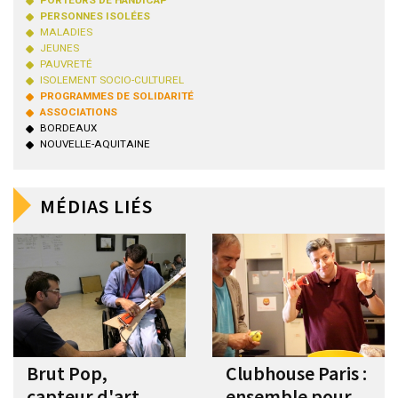
PORTEURS DE HANDICAP
PERSONNES ISOLÉES
MALADIES
JEUNES
PAUVRETÉ
ISOLEMENT SOCIO-CULTUREL
PROGRAMMES DE SOLIDARITÉ
ASSOCIATIONS
BORDEAUX
NOUVELLE-AQUITAINE
MÉDIAS LIÉS
Brut Pop,
Clubhouse Paris :
capteur d'art
ensemble pour