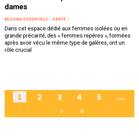
dames
BESOINS ESSENTIELS
SANTÉ
Dans cet espace dédié aux femmes isolées ou en
grande précarité, des « femmes repères », formées
après avoir vécu le même type de galères, ont un
rôle crucial
1
2
3
4
5
…
Pages
›
»