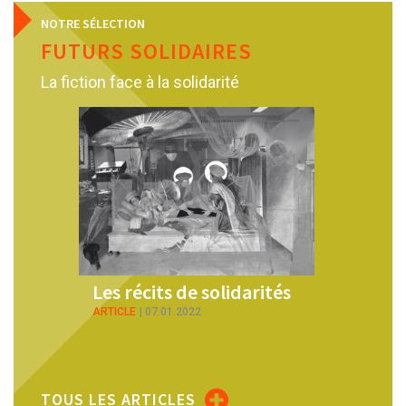
NOTRE SÉLECTION
FUTURS SOLIDAIRES
La fiction face à la solidarité
darités
Demain la solidarité
La Map
nouvel
ARTICLE
21.01.2022
fictio
PDF
09.0
TOUS LES ARTICLES