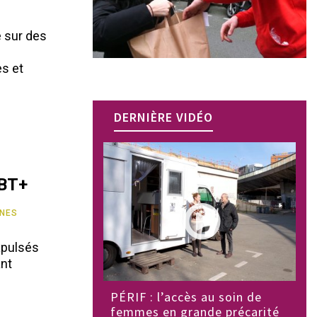
e sur des
es et
DERNIÈRE VIDÉO
GBT+
NES
xpulsés
ant
PÉRIF : l’accès au soin de
femmes en grande précarité