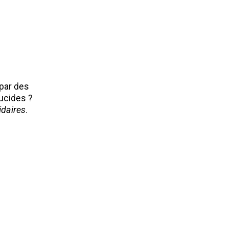
 par des
lucides ?
idaires
.