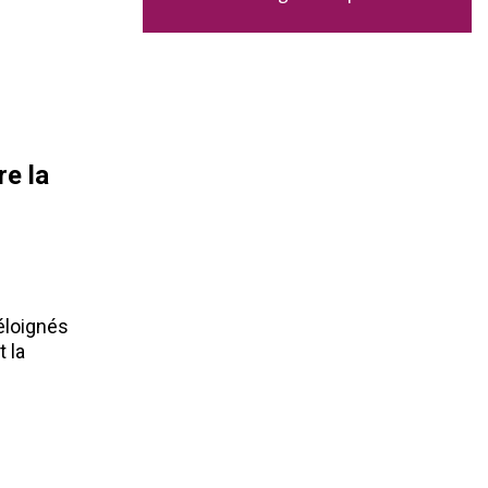
re la
éloignés
t la