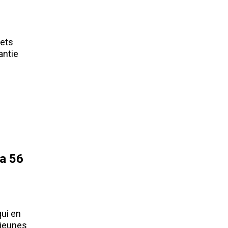
hets
antie
ia 56
qui en
 jeunes