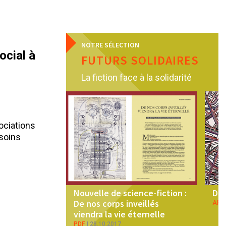
NOTRE SÉLECTION
ocial à
FUTURS SOLIDAIRES
La fiction face à la solidarité
ociations
esoins
Nouvelle de science-fiction :
Dem
De nos corps inveillés
ART
viendra la vie éternelle
PDF
28.10.2017