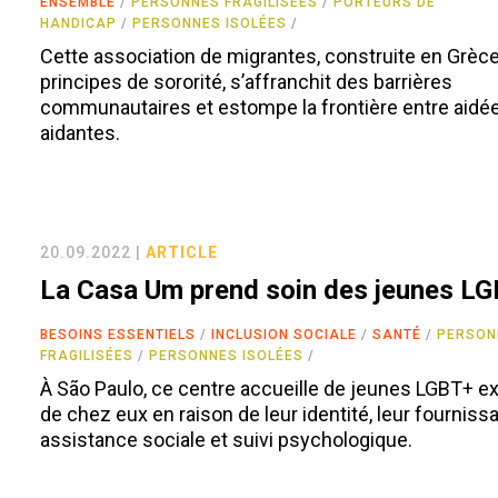
ENSEMBLE
PERSONNES FRAGILISÉES
PORTEURS DE
HANDICAP
PERSONNES ISOLÉES
Cette association de migrantes, construite en Grèc
principes de sororité, s’affranchit des barrières
communautaires et estompe la frontière entre aidé
aidantes.
20.09.2022 |
ARTICLE
La Casa Um prend soin des jeunes L
BESOINS ESSENTIELS
INCLUSION SOCIALE
SANTÉ
PERSON
FRAGILISÉES
PERSONNES ISOLÉES
À São Paulo, ce centre accueille de jeunes LGBT+ e
de chez eux en raison de leur identité, leur fourniss
assistance sociale et suivi psychologique.