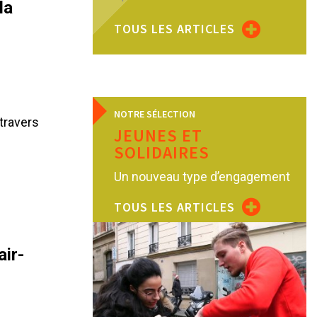
la
TOUS LES ARTICLES
NOTRE SÉLECTION
 travers
JEUNES ET
SOLIDAIRES
Un nouveau type d’engagement
TOUS LES ARTICLES
air-