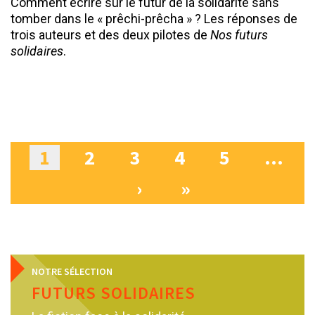
Comment écrire sur le futur de la solidarité sans
tomber dans le « prêchi-prêcha » ? Les réponses de
trois auteurs et des deux pilotes de
Nos futurs
solidaires
.
1
2
3
4
5
…
Pages
›
»
NOTRE SÉLECTION
FUTURS SOLIDAIRES