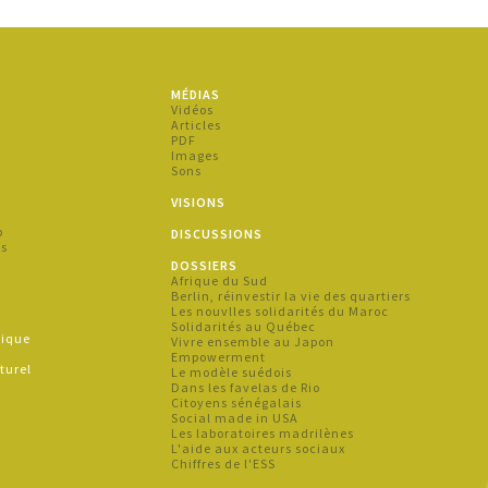
MÉDIAS
s
Vidéos
Articles
PDF
Images
Sons
s
VISIONS
p
DISCUSSIONS
es
DOSSIERS
Afrique du Sud
s
Berlin, réinvestir la vie des quartiers
Les nouvlles solidarités du Maroc
Solidarités au Québec
hique
Vivre ensemble au Japon
e
Empowerment
turel
Le modèle suédois
Dans les favelas de Rio
Citoyens sénégalais
Social made in USA
Les laboratoires madrilènes
L'aide aux acteurs sociaux
Chiffres de l'ESS