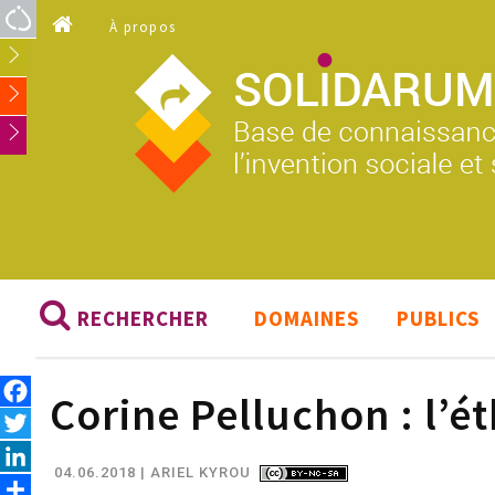
Aller au contenu principal
À propos
RECHERCHER
DOMAINES
PUBLICS
Facebook
Corine Pelluchon : l’é
Twitter
LinkedIn
04.06.2018
| ARIEL KYROU
Share