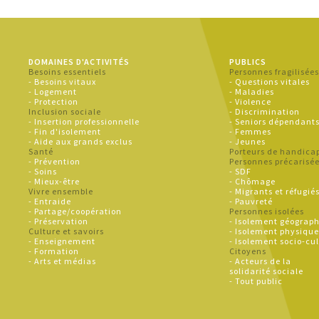
DOMAINES D'ACTIVITÉS
PUBLICS
Besoins essentiels
Personnes fragilisée
- Besoins vitaux
- Questions vitales
- Logement
- Maladies
- Protection
- Violence
Inclusion sociale
- Discrimination
- Insertion professionnelle
- Seniors dépendant
- Fin d'isolement
- Femmes
- Aide aux grands exclus
- Jeunes
Santé
Porteurs de handica
- Prévention
Personnes précarisé
- Soins
- SDF
- Mieux-être
- Chômage
Vivre ensemble
- Migrants et réfugié
- Entraide
- Pauvreté
- Partage/coopération
Personnes isolées
- Préservation
- Isolement géograp
Culture et savoirs
- Isolement physiqu
- Enseignement
- Isolement socio-cul
- Formation
Citoyens
- Arts et médias
- Acteurs de la
solidarité sociale
- Tout public