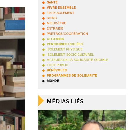
SANTÉ
VIVRE ENSEMBLE
FIN D'ISOLEMENT
SOINS
MIEUX-ÊTRE
ENTRAIDE
PARTAGE/COOPÉRATION
CITOYENS
PERSONNES ISOLÉES
ISOLEMENT PHYSIQUE
ISOLEMENT SOCIO-CULTUREL
ACTEURS DE LA SOLIDARITÉ SOCIALE
TOUT PUBLIC
BÉNÉVOLES
PROGRAMMES DE SOLIDARITÉ
MONDE
MÉDIAS LIÉS