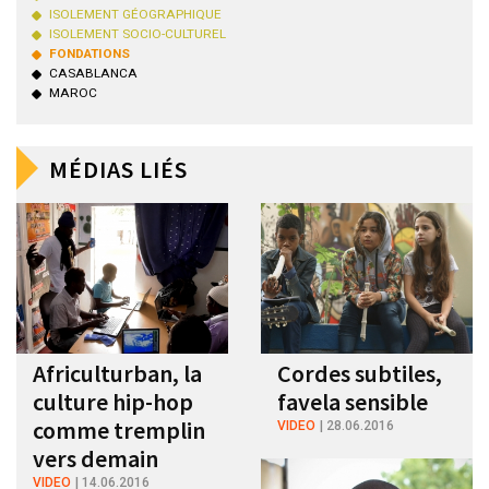
ISOLEMENT GÉOGRAPHIQUE
ISOLEMENT SOCIO-CULTUREL
FONDATIONS
CASABLANCA
MAROC
MÉDIAS LIÉS
Africulturban, la
Cordes subtiles,
culture hip-hop
favela sensible
comme tremplin
VIDEO
28.06.2016
vers demain
VIDEO
14.06.2016