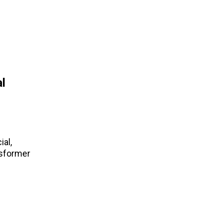
al
ial,
nsformer