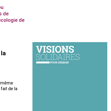
ou
s de
 écologie de
 la
oi-même
ait de la