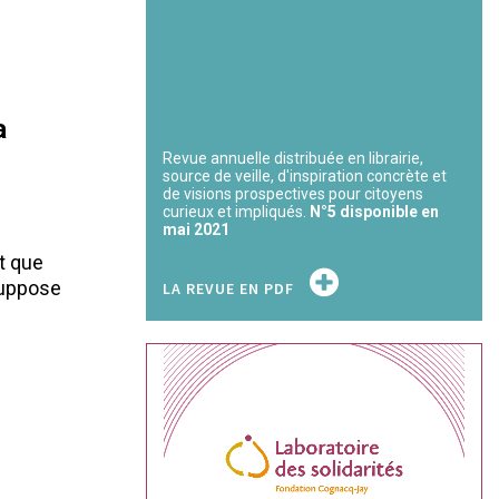
a
Revue annuelle distribuée en librairie,
source de veille, d'inspiration concrète et
de visions prospectives pour citoyens
curieux et impliqués.
N°5 disponible en
mai 2021
nt que
suppose
LA REVUE EN PDF