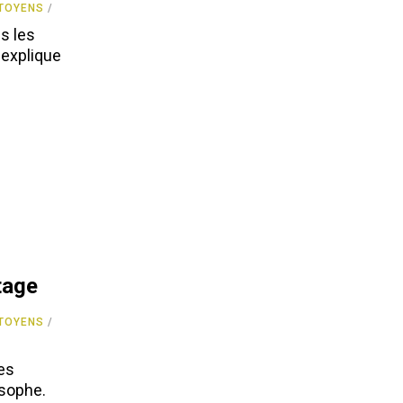
ITOYENS
us les
 explique
rtage
ITOYENS
des
osophe.