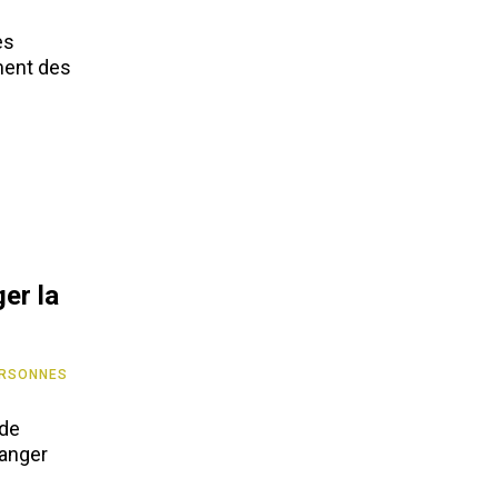
es
ment des
ger la
RSONNES
 de
hanger