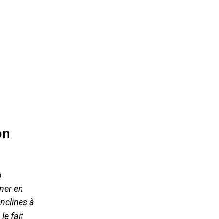
on
s
ener en
enclines à
le fait