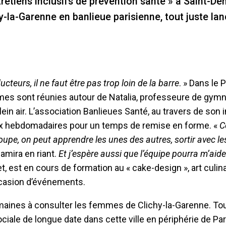
etiens inclusifs de prévention santé » à Saint-Den
y-la-Garenne en banlieue parisienne, tout juste la
ducteurs, il ne faut être pas trop loin de la barre
. » Dans le 
mes sont réunies autour de Natalia, professeure de gym
in air. L’association Banlieues Santé, au travers de son in
ux hebdomadaires pour un temps de remise en forme. «
C
upe, on peut apprendre les unes des autres, sortir avec le
Samira en riant.
Et j’espère aussi que l’équipe pourra m’aid
t, est en cours de formation au « cake-design », art culin
occasion d’événements.
semaines à consulter les femmes de Clichy-la-Garenne. To
iale de longue date dans cette ville en périphérie de Pari