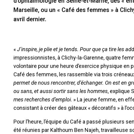
d’ophtalmologie en Seine-et-Marne, des « entr
Marseille, ou un « Café des femmes » à Clich
avril dernier.
«
J’inspire, je plie et je tends. Pour que ça tire les ad
impressionnistes, à Clichy-la-Garenne, quatre fem
volontaire pour une heure d’exercice physique en ple
Café des femmes, les rassemble via trois crénea
permet de nous rencontrer, d’échanger. On est en gro
ou sans, et aussi sortir sans les hommes
, explique 
mes recherches d’emploi
. » La jeune femme, en effe
consistant à créer des gâteaux « décoratifs » à l’
Pour l’heure, l’équipe du Café a passé plusieurs 
été réunies par Kalthoum Ben Najeh, travailleuse soc