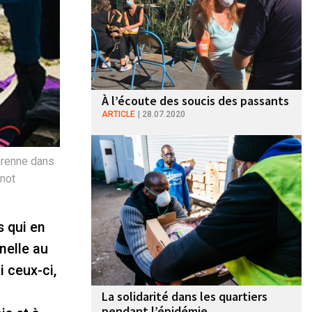
À l’écoute des soucis des passants
ARTICLE
28.07.2020
Garenne dans
gnot
s qui en
nelle au
 ceux-ci,
La solidarité dans les quartiers
pendant l’épidémie