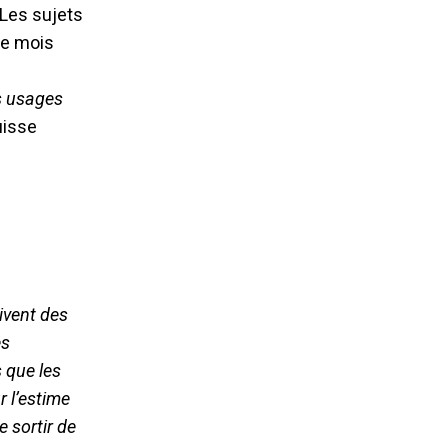
 Les sujets
ce mois
s usages
uisse
ivent des
es
s que les
r l’estime
 sortir de