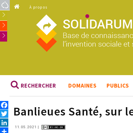
Aller au contenu principal
À propos
RECHERCHER
DOMAINES
PUBLICS
Facebook
Banlieues Santé, sur le
Twitter
LinkedIn
11.05.2021
|
Share