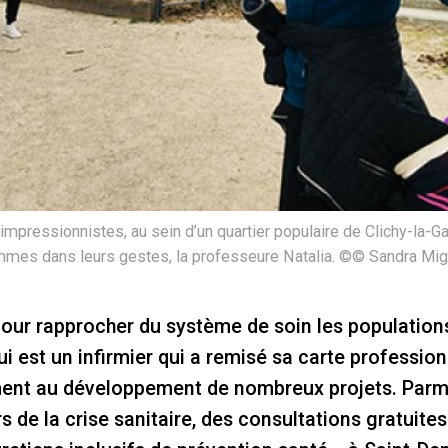
impressionnistes, au sein d’un quartier populaire de Clichy-la-
emmes dans leurs gestes, la professeure Natalia. ©© Sandra Mi
pour rapprocher du système de soin les population
ui est un infirmier qui a remisé sa carte profession
ement au développement de nombreux projets. Parmi
rs de la crise sanitaire, des consultations gratuites