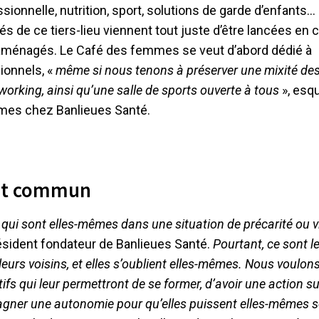
sionnelle, nutrition, sport, solutions de garde d’enfants…
és de ce tiers-lieu viennent tout juste d’être lancées en 
t aménagés. Le Café des femmes se veut d’abord dédié à
sionnels, «
même si nous tenons à préserver une mixité de
working, ainsi qu’une salle de sports ouverte à tous
», esq
mes chez Banlieues Santé.
roit commun
ui sont elles-mêmes dans une situation de précarité ou v
résident fondateur de Banlieues Santé.
Pourtant, ce sont l
 leurs voisins, et elles s’oublient elles-mêmes. Nous voulon
fs qui leur permettront de se former, d’avoir une action su
gagner une autonomie pour qu’elles puissent elles-mêmes se