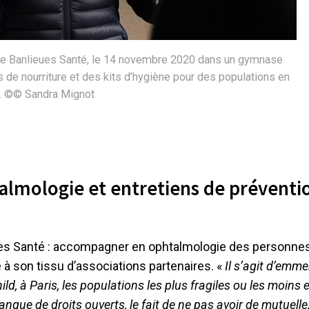
r de Banlieues Santé, le 14 novembre 2020 dans un gymnase
s de nourriture et des kits d’hygiène pour des populations en
ce. ©© Sandra Mignot
almologie et entretiens de préventi
eues Santé : accompagner en ophtalmologie des personne
e à son tissu d’associations partenaires. «
Il s’agit d’emm
ild
, à Paris, les populations les plus fragiles ou les moins 
nque de droits ouverts, le fait de ne pas avoir de mutuelle, 