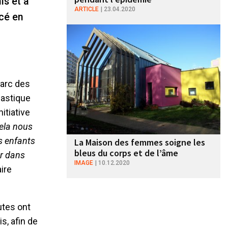
is et à
ARTICLE
23.04.2020
ncé en
Parc des
nastique
itiative
ela nous
s enfants
La Maison des femmes soigne les
bleus du corps et de l’âme
er dans
IMAGE
10.12.2020
aire
utes ont
s, afin de