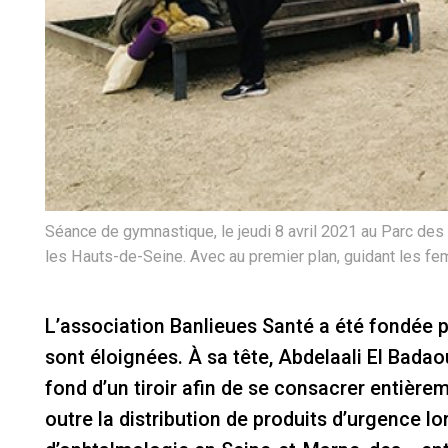
Séance de gymnastique, le jeudi 8 avril 2021 au Parc des 
les Hauts-de-Seine. Avec au premier plan, guidant les f
L’association Banlieues Santé a été fondée 
sont éloignées. À sa tête, Abdelaali El Badao
fond d’un tiroir afin de se consacrer entièr
outre la distribution de produits d’urgence lo