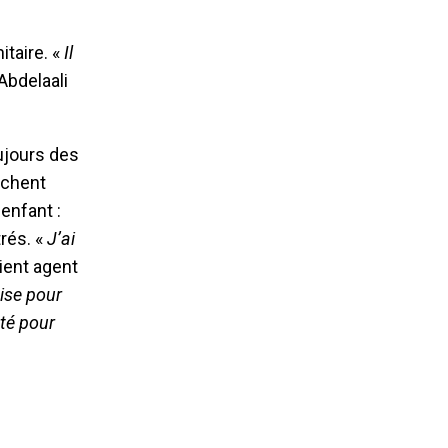
taire. «
Il
Abdelaali
ujours des
êchent
enfant :
trés. «
J’ai
vient agent
uise pour
nté pour