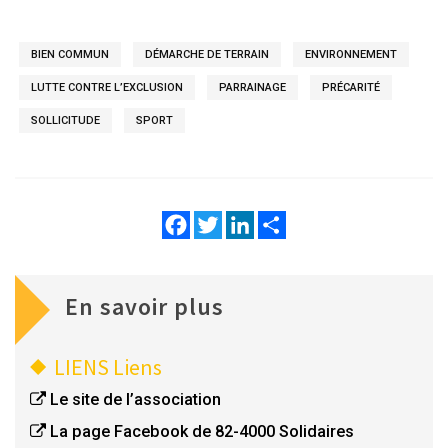
visite d’une ferme, randonnées et initiation au ski.
BIEN COMMUN
DÉMARCHE DE TERRAIN
ENVIRONNEMENT
LUTTE CONTRE L’EXCLUSION
PARRAINAGE
PRÉCARITÉ
SOLLICITUDE
SPORT
Facebook
Twitter
LinkedIn
Share
En savoir plus
LIENS
Liens
Le site de l’association
La page Facebook de 82-4000 Solidaires