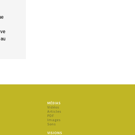
ue
ive
 au
MÉDIAS
s
Vidéos
Articles
PDF
Images
Sons
s
VISIONS