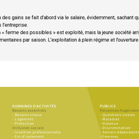
on des gains se fait d’abord via le salaire, évidemment, sachant q
l’entreprise.
la « ferme des possibles » est exploité, mais la jeune société arr
entaires par saison. L’exploitation à plein régime et l’ouverture
DOMAINES D'ACTIVITÉS
PUBLICS
Besoins essentiels
Personnes fragilisée
- Besoins vitaux
- Questions vitales
- Logement
- Maladies
- Protection
- Violence
Inclusion sociale
- Discrimination
- Insertion professionnelle
- Seniors dépendant
- Fin d'isolement
- Femmes