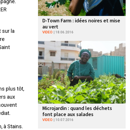
mpagne.
RER
D-Town Farm : idées noires et mise
au vert
 sur la
VIDEO
18.06.2016
tre
Saint
s plus tôt,
ers aux
 souvent
Microjardin : quand les déchets
diat.
font place aux salades
VIDEO
10.07.2016
, à Stains.