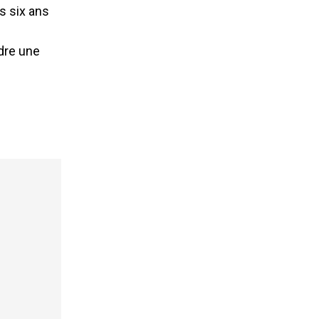
is six ans
ndre une