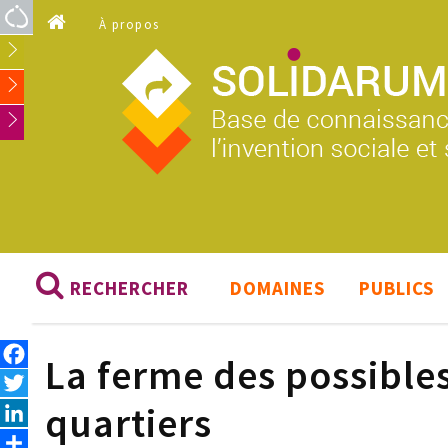
Aller au contenu principal
À propos
RECHERCHER
DOMAINES
PUBLICS
Facebook
La ferme des possibles
Twitter
quartiers
LinkedIn
Share