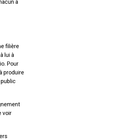
Chacun à
 filière
 lui à
io. Pour
 à produire
 public
ignement
 voir
iers