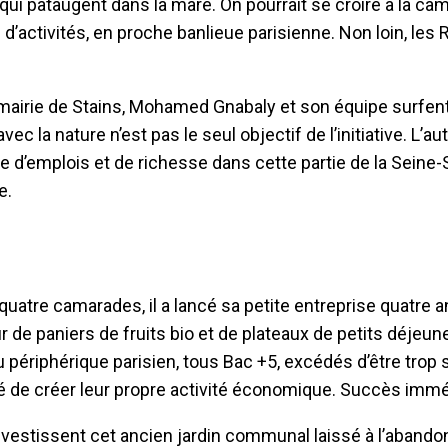
ui pataugent dans la mare. On pourrait se croire à la ca
activités, en proche banlieue parisienne. Non loin, les 
 mairie de Stains, Mohamed Gnabaly et son équipe surfent
c la nature n’est pas le seul objectif de l’initiative. L’au
 d’emplois et de richesse dans cette partie de la Seine-
e.
atre camarades, il a lancé sa petite entreprise quatre an
ur de paniers de fruits bio et de plateaux de petits déjeun
 périphérique parisien, tous Bac +5, excédés d’être trop
dé de créer leur propre activité économique. Succès immé
vestissent cet ancien jardin communal laissé à l’abandon