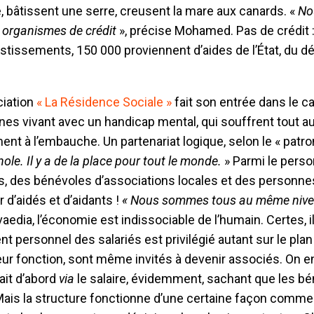
, bâtissent une serre, creusent la mare aux canards. «
No
 organismes de crédit
», précise Mohamed. Pas de crédit : 
estissements, 150 000 proviennent d’aides de l’État, du 
ciation
« La Résidence Sociale »
fait son entrée dans le ca
es vivant avec un handicap mental, qui souffrent tout a
ent à l’embauche. Un partenariat logique, selon le « patron
ole. Il y a de la place pour tout le monde.
» Parmi le perso
is, des bénévoles d’associations locales et des personne
 d’aidés et d’aidants !
« Nous sommes tous au même niv
aedia, l’économie est indissociable de l’humain. Certes, il
nt personnel des salariés est privilégié autant sur le plan
 leur fonction, sont même invités à devenir associés. On 
ait d’abord
via
le salaire, évidemment, sachant que les bé
 Mais la structure fonctionne d’une certaine façon comm