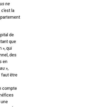
us ne
c’est la
département
pital de
utant que
 », qui
nnel, des
s en
eau
»,
 faut être
en compte
néfices
e une