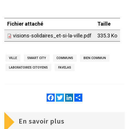
Fichier attaché
Taille
visions-solidaires_et-si-la-ville.pdf
335.3 Ko
VILLE
SMART CITY
COMMUNS
BIEN COMMUN
LABORATOIRES CITOYENS
FAVELAS
Facebook
Twitter
LinkedIn
Share
En savoir plus