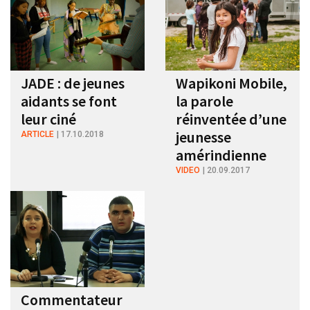
JADE : de jeunes
Wapikoni Mobile,
aidants se font
la parole
leur ciné
réinventée d’une
jeunesse
ARTICLE
17.10.2018
amérindienne
VIDEO
20.09.2017
Commentateur