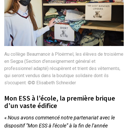
Au collège Beaumanoir à Ploërmel, les élèves de troisième
en Segpa (Section d'enseignement général et
professionnel adapté) récupèrent et trient des vêtements,
qui seront vendus dans la boutique solidaire dont ils
s’occupent. ©© Elisabeth Schneider
Mon ESS à l’école, la première brique
d’un vaste édifice
«
Nous avons commencé notre partenariat avec le
dispositif “Mon ESS à l’école” à la fin de l’année