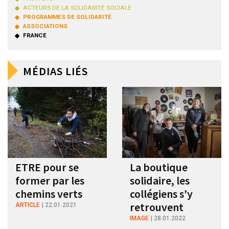
ACTEURS DE LA SOLIDARITÉ SOCIALE
PROGRAMMES DE SOLIDARITÉ
ASSOCIATIONS
FRANCE
MÉDIAS LIÉS
ETRE pour se
La boutique
former par les
solidaire, les
chemins verts
collégiens s’y
retrouvent
ARTICLE
22.01.2021
IMAGE
28.01.2022