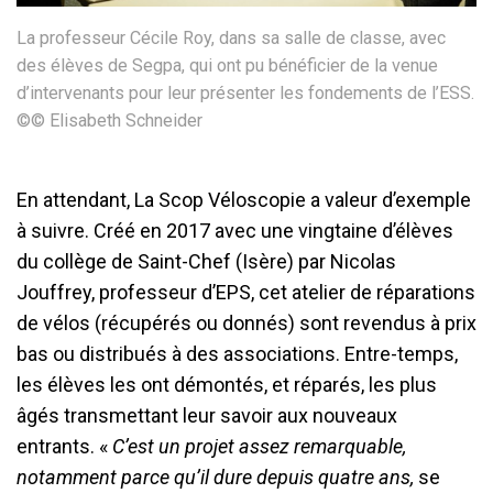
La professeur Cécile Roy, dans sa salle de classe, avec
des élèves de Segpa, qui ont pu bénéficier de la venue
d’intervenants pour leur présenter les fondements de l’ESS.
©© Elisabeth Schneider
En attendant, La Scop Véloscopie a valeur d’exemple
à suivre. Créé en 2017 avec une vingtaine d’élèves
du collège de Saint-Chef (Isère) par Nicolas
Jouffrey, professeur d’EPS, cet atelier de réparations
de vélos (récupérés ou donnés) sont revendus à prix
bas ou distribués à des associations. Entre-temps,
les élèves les ont démontés, et réparés, les plus
âgés transmettant leur savoir aux nouveaux
entrants. «
C’est un projet assez remarquable,
notamment parce qu
’
il dure depuis quatre ans,
se