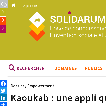
Aller au contenu principal
À propos
RECHERCHER
DOMAINES
PUBLICS
Facebook
Dossier /
Empowerment
Twitter
Kaoukab : une appli q
LinkedIn
Share