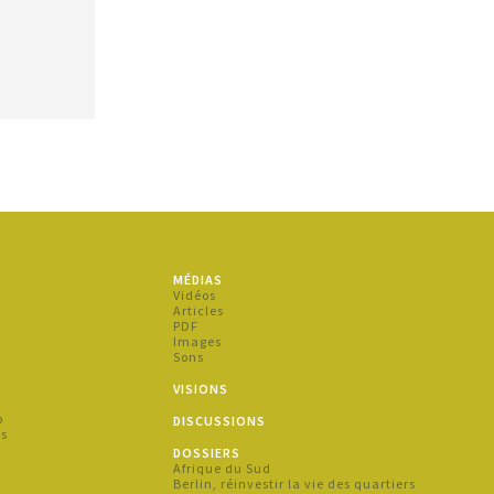
MÉDIAS
s
Vidéos
Articles
PDF
Images
Sons
s
VISIONS
p
DISCUSSIONS
es
DOSSIERS
Afrique du Sud
s
Berlin, réinvestir la vie des quartiers