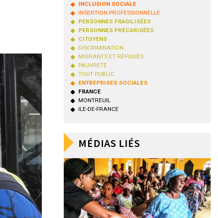
INCLUSION SOCIALE
INSERTION PROFESSIONNELLE
PERSONNES FRAGILISÉES
PERSONNES PRÉCARISÉES
CITOYENS
DISCRIMINATION
MIGRANTS ET RÉFUGIÉS
PAUVRETÉ
TOUT PUBLIC
ENTREPRISES SOCIALES
FRANCE
MONTREUIL
ILE-DE-FRANCE
MÉDIAS LIÉS