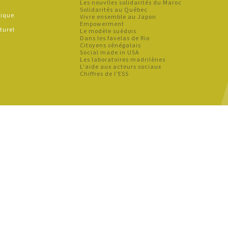
Les nouvlles solidarités du Maroc
Solidarités au Québec
hique
Vivre ensemble au Japon
e
Empowerment
turel
Le modèle suédois
Dans les favelas de Rio
Citoyens sénégalais
Social made in USA
Les laboratoires madrilènes
L'aide aux acteurs sociaux
Chiffres de l'ESS