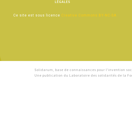
LÉGALES
Ce site est sous licence
Creative Commons BY-NC-SA
Solidarum, base de connaissances pour l'invention soci
Une publication du Laboratoire des solidarités de la 