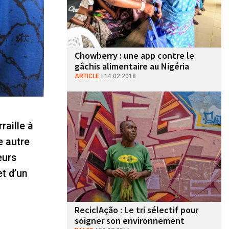
Chowberry : une app contre le
gâchis alimentaire au Nigéria
ARTICLE
14.02.2018
raille à
e autre
eurs
et d’un
ReciclAção : Le tri sélectif pour
soigner son environnement