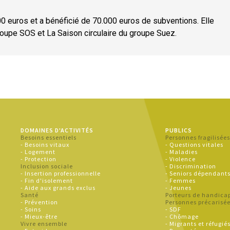
000 euros et a bénéficié de 70.000 euros de subventions. Elle
upe SOS et La Saison circulaire du groupe Suez.
DOMAINES D'ACTIVITÉS
PUBLICS
Besoins essentiels
Personnes fragilisée
- Besoins vitaux
- Questions vitales
- Logement
- Maladies
- Protection
- Violence
Inclusion sociale
- Discrimination
- Insertion professionnelle
- Seniors dépendant
- Fin d'isolement
- Femmes
- Aide aux grands exclus
- Jeunes
Santé
Porteurs de handica
- Prévention
Personnes précarisé
- Soins
- SDF
- Mieux-être
- Chômage
Vivre ensemble
- Migrants et réfugié