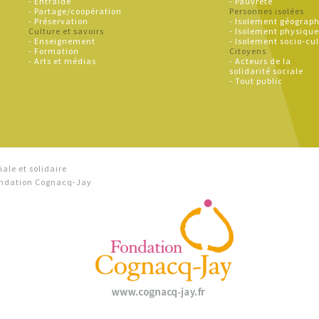
- Entraide
- Pauvreté
- Partage/coopération
Personnes isolées
- Préservation
- Isolement géograp
Culture et savoirs
- Isolement physiqu
- Enseignement
- Isolement socio-cul
- Formation
Citoyens
- Arts et médias
- Acteurs de la
solidarité sociale
- Tout public
ale et solidaire
Fondation Cognacq-Jay