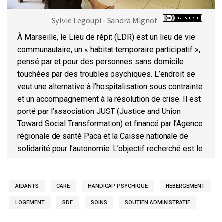
Sylvie Legoupi - Sandra Mignot
À Marseille, le Lieu de répit (LDR) est un lieu de vie
communautaire, un « habitat temporaire participatif »,
pensé par et pour des personnes sans domicile
touchées par des troubles psychiques. L’endroit se
veut une alternative à l’hospitalisation sous contrainte
et un accompagnement à la résolution de crise. Il est
porté par l’association JUST (Justice and Union
Toward Social Transformation) et financé par l’Agence
régionale de santé Paca et la Caisse nationale de
solidarité pour l’autonomie. L’objectif recherché est le
rétablissement, à savoir un apprentissage de la vie
avec la maladie au sein de la communauté, où les
pairs peuvent s’entraider, partager leur stratégie, afin
AIDANTS
CARE
HANDICAP PSYCHIQUE
HÉBERGEMENT
de retrouver un projet individuel et social.
LOGEMENT
SDF
SOINS
SOUTIEN ADMINISTRATIF