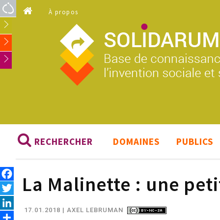
Aller au contenu principal
À propos
RECHERCHER
DOMAINES
PUBLICS
Facebook
La Malinette : une pe
Twitter
LinkedIn
17.01.2018
| AXEL LEBRUMAN
Share