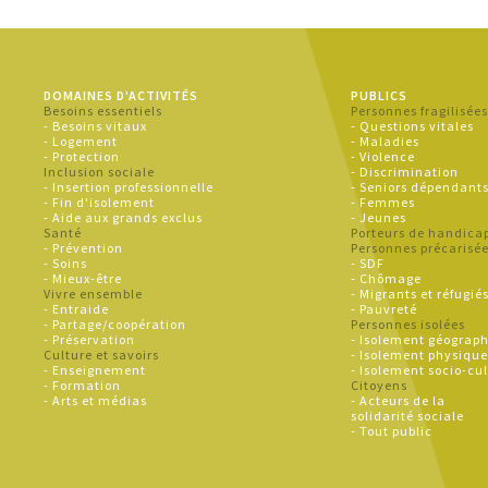
DOMAINES D'ACTIVITÉS
PUBLICS
Besoins essentiels
Personnes fragilisée
- Besoins vitaux
- Questions vitales
- Logement
- Maladies
- Protection
- Violence
Inclusion sociale
- Discrimination
- Insertion professionnelle
- Seniors dépendant
- Fin d'isolement
- Femmes
- Aide aux grands exclus
- Jeunes
Santé
Porteurs de handica
- Prévention
Personnes précarisé
- Soins
- SDF
- Mieux-être
- Chômage
Vivre ensemble
- Migrants et réfugié
- Entraide
- Pauvreté
- Partage/coopération
Personnes isolées
- Préservation
- Isolement géograp
Culture et savoirs
- Isolement physiqu
- Enseignement
- Isolement socio-cul
- Formation
Citoyens
- Arts et médias
- Acteurs de la
solidarité sociale
- Tout public