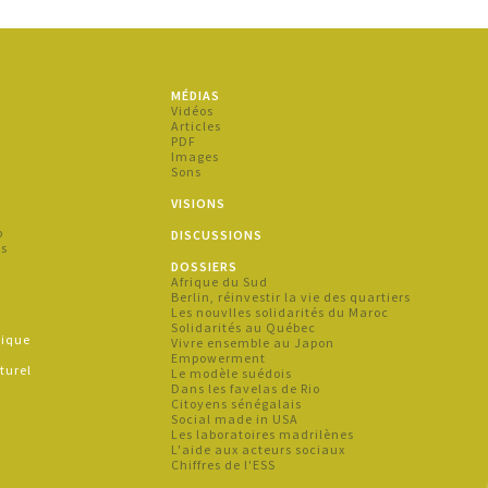
MÉDIAS
s
Vidéos
Articles
PDF
Images
Sons
s
VISIONS
p
DISCUSSIONS
es
DOSSIERS
Afrique du Sud
s
Berlin, réinvestir la vie des quartiers
Les nouvlles solidarités du Maroc
Solidarités au Québec
hique
Vivre ensemble au Japon
e
Empowerment
turel
Le modèle suédois
Dans les favelas de Rio
Citoyens sénégalais
Social made in USA
Les laboratoires madrilènes
L'aide aux acteurs sociaux
Chiffres de l'ESS