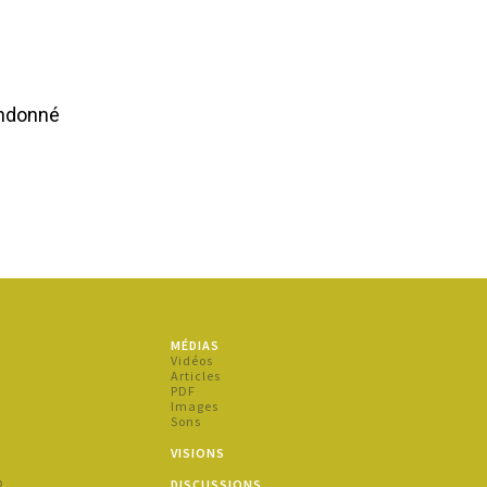
andonné
MÉDIAS
s
Vidéos
Articles
PDF
Images
Sons
s
VISIONS
p
DISCUSSIONS