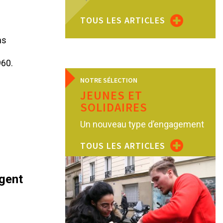
TOUS LES ARTICLES
ns
960.
NOTRE SÉLECTION
JEUNES ET
SOLIDAIRES
Un nouveau type d’engagement
TOUS LES ARTICLES
ngent