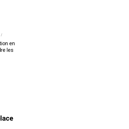
tion en
dre les
place