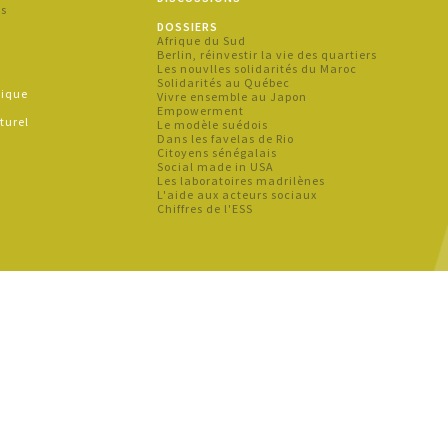
es
DOSSIERS
Afrique du Sud
s
Berlin, réinvestir la vie des quartiers
Les nouvlles solidarités du Maroc
Solidarités au Québec
hique
Vivre ensemble au Japon
e
Empowerment
turel
Le modèle suédois
Dans les favelas de Rio
Citoyens sénégalais
Social made in USA
Les laboratoires madrilènes
L'aide aux acteurs sociaux
Chiffres de l'ESS