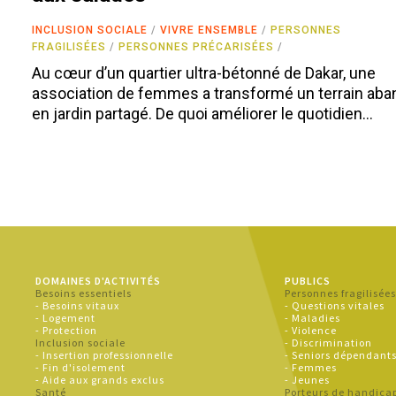
INCLUSION SOCIALE
VIVRE ENSEMBLE
PERSONNES
FRAGILISÉES
PERSONNES PRÉCARISÉES
Au cœur d’un quartier ultra-bétonné de Dakar, une
association de femmes a transformé un terrain ab
en jardin partagé. De quoi améliorer le quotidien…
DOMAINES D'ACTIVITÉS
PUBLICS
Besoins essentiels
Personnes fragilisée
- Besoins vitaux
- Questions vitales
- Logement
- Maladies
- Protection
- Violence
Inclusion sociale
- Discrimination
- Insertion professionnelle
- Seniors dépendant
- Fin d'isolement
- Femmes
- Aide aux grands exclus
- Jeunes
Santé
Porteurs de handica