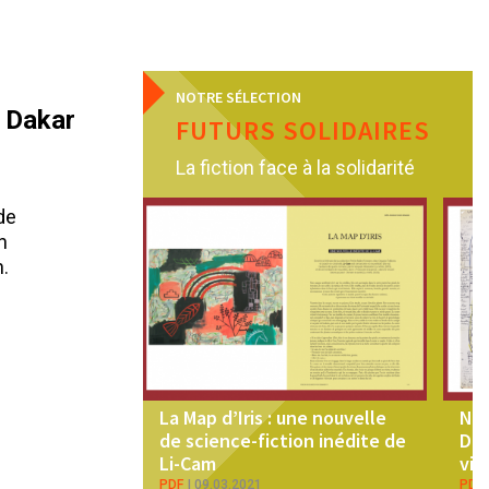
NOTRE SÉLECTION
à Dakar
FUTURS SOLIDAIRES
La fiction face à la solidarité
de
n
n.
La Map d’Iris : une nouvelle
Nou
de science-fiction inédite de
De 
Li-Cam
vie
PDF
09.03.2021
PDF