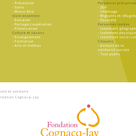
- Prévention
Personnes précarisé
- Soins
- SDF
- Mieux-être
- Chômage
Vivre ensemble
- Migrants et réfugié
- Entraide
- Pauvreté
- Partage/coopération
Personnes isolées
- Préservation
- Isolement géograp
Culture et savoirs
- Isolement physiqu
- Enseignement
- Isolement socio-cul
- Formation
Citoyens
- Arts et médias
- Acteurs de la
solidarité sociale
- Tout public
ale et solidaire
Fondation Cognacq-Jay