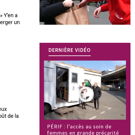
» Y’en a
merger un
DERNIÈRE VIDÉO
reux
ût de la
PÉRIF : l’accès au soin de
femmes en grande précarité