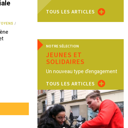
iale
TOUS LES ARTICLES
TOYENS
lène
et
NOTRE SÉLECTION
JEUNES ET
SOLIDAIRES
Un nouveau type d’engagement
TOUS LES ARTICLES