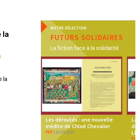
NOTRE SÉLECTION
 la
FUTURS SOLIDAIRES
La fiction face à la solidarité
S
e la
Les déroutés : une nouvelle
La 
inédite de Chloé Chevalier
de 
Li-
PDF
22.02.2021
PDF