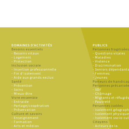
DOMAINES D'ACTIVITÉS
PUBLICS
Besoins essentiels
Personnes fragilisée
- Besoins vitaux
- Questions vitales
- Logement
- Maladies
- Protection
- Violence
Inclusion sociale
- Discrimination
- Insertion professionnelle
- Seniors dépendant
- Fin d'isolement
- Femmes
- Aide aux grands exclus
- Jeunes
Santé
Porteurs de handica
- Prévention
Personnes précarisé
- Soins
- SDF
- Mieux-être
- Chômage
Vivre ensemble
- Migrants et réfugié
- Entraide
- Pauvreté
- Partage/coopération
Personnes isolées
- Préservation
- Isolement géograp
Culture et savoirs
- Isolement physiqu
- Enseignement
- Isolement socio-cul
- Formation
Citoyens
- Arts et médias
- Acteurs de la