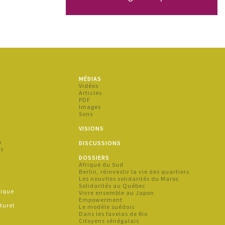
MÉDIAS
s
Vidéos
Articles
PDF
Images
Sons
s
VISIONS
p
DISCUSSIONS
es
DOSSIERS
Afrique du Sud
s
Berlin, réinvestir la vie des quartiers
Les nouvlles solidarités du Maroc
Solidarités au Québec
hique
Vivre ensemble au Japon
e
Empowerment
turel
Le modèle suédois
Dans les favelas de Rio
Citoyens sénégalais