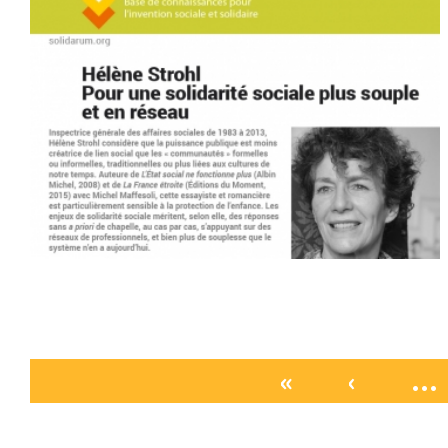
«
‹
…
Pages