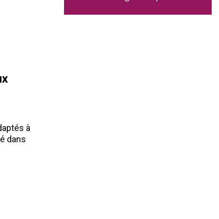
ux
daptés à
té dans