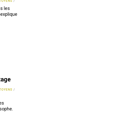
ITOYENS
us les
 explique
rtage
ITOYENS
des
osophe.