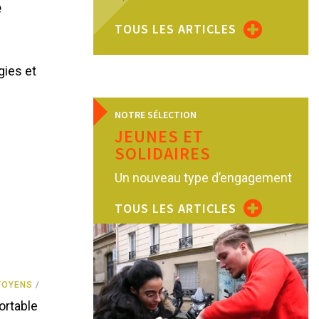
é
TOUS LES ARTICLES
gies et
NOTRE SÉLECTION
JEUNES ET
SOLIDAIRES
Un nouveau type d’engagement
TOUS LES ARTICLES
TOYENS
ortable