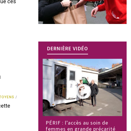
que ces
DERNIÈRE VIDÉO
à
ITOYENS
cette
PÉRIF : l’accès au soin de
femmes en grande précarité