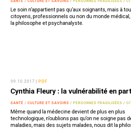
SANTÉ
CULTURE ET SAVOIRS
PERSONNES FRAGILISÉES
C
Le soin n’appartient pas qu’aux soignants, mais à to
citoyens, professionnels ou non du monde médical,
la philosophe et psychanalyste.
09.10.2017 |
PDF
Cynthia Fleury : la vulnérabilité en pa
SANTÉ
CULTURE ET SAVOIRS
PERSONNES FRAGILISÉES
C
Même quand la médecine devient de plus en plus
technologique, n’oublions pas qu’on ne soigne pas 
maladies, mais des sujets malades, nous dit la phil