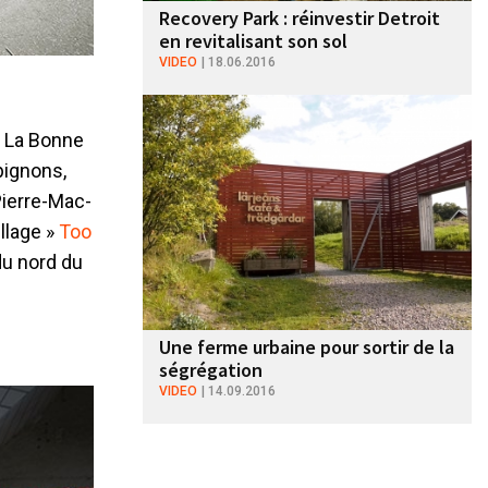
Recovery Park : réinvestir Detroit
en revitalisant son sol
VIDEO
18.06.2016
re La Bonne
pignons,
Pierre-Mac-
illage »
Too
du nord du
Une ferme urbaine pour sortir de la
ségrégation
VIDEO
14.09.2016