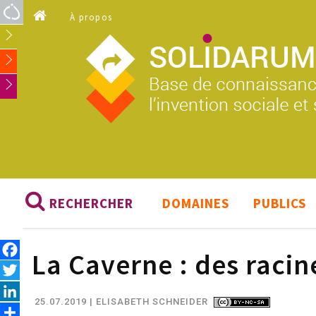
Aller au contenu principal
À propos
RECHERCHER
DOMAINES
PUBLICS
Facebook
La Caverne : des racin
Twitter
LinkedIn
25.07.2019
| ELISABETH SCHNEIDER
Share