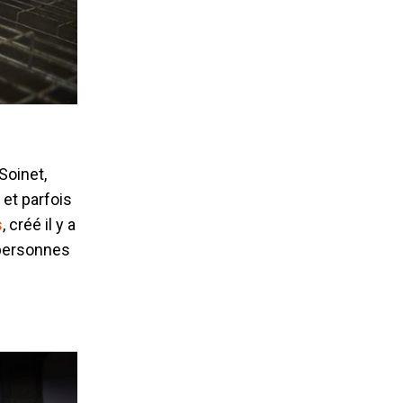
Soinet,
et parfois
s
, créé il y a
 personnes