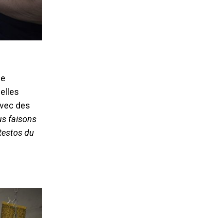
ne
elles
avec des
s faisons
Restos du