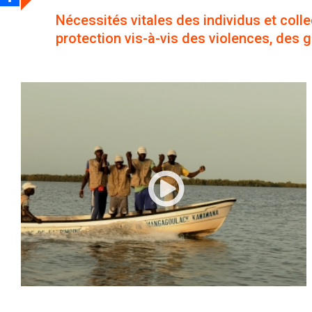
Nécessités vitales des individus et collect
protection vis-à-vis des violences, des 