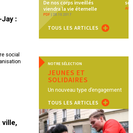
De nos corps inveillés
sci
viendra la vie éternelle
ART
PDF
28.10.2017
Jay :
TOUS LES ARTICLES
re social
ganisation
NOTRE SÉLECTION
JEUNES ET
SOLIDAIRES
Un nouveau type d’engagement
TOUS LES ARTICLES
ville,