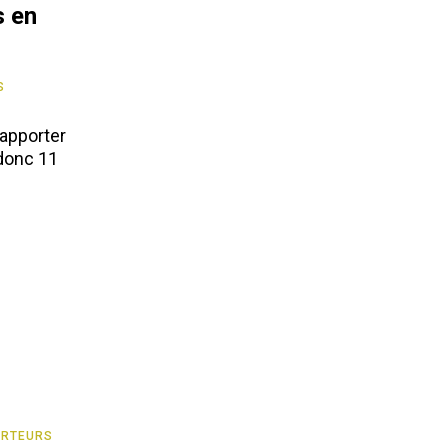
s en
S
 apporter
 donc 11
ORTEURS