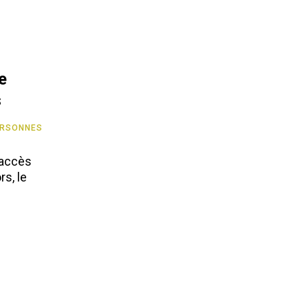
e
s
ERSONNES
 accès
s, le