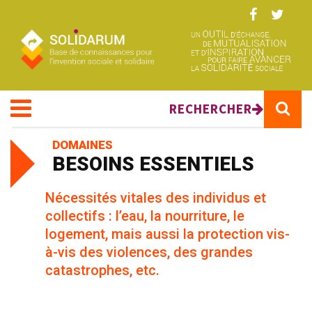
Aller au contenu principal
RECHERCHER
DOMAINES
BESOINS ESSENTIELS
Nécessités vitales des individus et
collectifs : l’eau, la nourriture, le
logement, mais aussi la protection vis-
à-vis des violences, des grandes
catastrophes, etc.