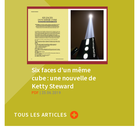
Six faces d’un même
Les déroutés : u
cube : une nouvelle de
nouvelle inédite
Ketty Steward
Chloé Chevalier
PDF
25.06.2019
PDF
22.02.2021
TOUS LES ARTICLES