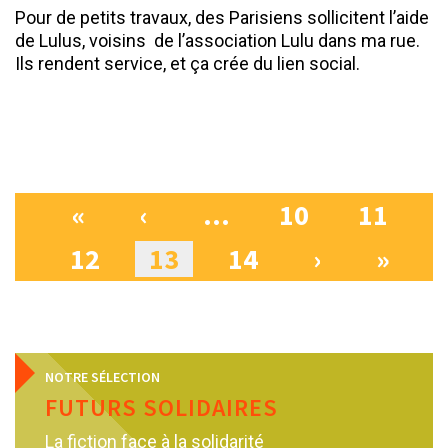
Pour de petits travaux, des Parisiens sollicitent l’aide
de Lulus, voisins de l’association Lulu dans ma rue.
Ils rendent service, et ça crée du lien social.
«
‹
…
10
11
Pages
12
13
14
›
»
NOTRE SÉLECTION
FUTURS SOLIDAIRES
La fiction face à la solidarité