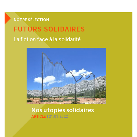
NOTRE SÉLECTION
FUTURS SOLIDAIRES
La fiction face à la solidarité
Nos utopies solidaires
Le réel 
science
ARTICLE
21.01.2022
ARTICLE
22