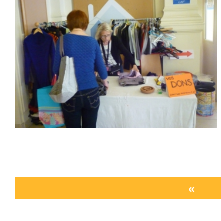
«
Pages