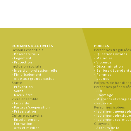
DOMAINES D'ACTIVITÉS
PUBLICS
Besoins essentiels
Personnes fragilisée
- Besoins vitaux
- Questions vitales
- Logement
- Maladies
- Protection
- Violence
Inclusion sociale
- Discrimination
- Insertion professionnelle
- Seniors dépendant
- Fin d'isolement
- Femmes
- Aide aux grands exclus
- Jeunes
Santé
Porteurs de handica
- Prévention
Personnes précarisé
- Soins
- SDF
- Mieux-être
- Chômage
Vivre ensemble
- Migrants et réfugié
- Entraide
- Pauvreté
- Partage/coopération
Personnes isolées
- Préservation
- Isolement géograp
Culture et savoirs
- Isolement physiqu
- Enseignement
- Isolement socio-cul
- Formation
Citoyens
- Arts et médias
- Acteurs de la