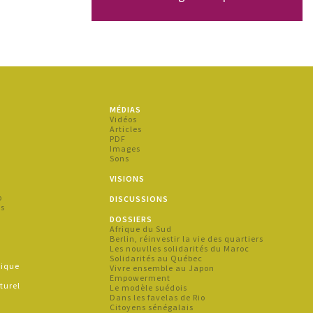
MÉDIAS
s
Vidéos
Articles
PDF
Images
Sons
s
VISIONS
p
DISCUSSIONS
es
DOSSIERS
Afrique du Sud
s
Berlin, réinvestir la vie des quartiers
Les nouvlles solidarités du Maroc
Solidarités au Québec
hique
Vivre ensemble au Japon
e
Empowerment
turel
Le modèle suédois
Dans les favelas de Rio
Citoyens sénégalais