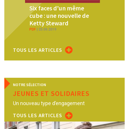
Six faces d’un même
Nos uto
cube : une nouvelle de
ARTICLE
21
Ketty Steward
PDF
25.06.2019
TOUS LES ARTICLES
NOTRE SÉLECTION
JEUNES ET SOLIDAIRES
Un nouveau type d’engagement
TOUS LES ARTICLES