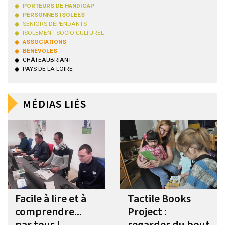
PORTEURS DE HANDICAP
PERSONNES ISOLÉES
SENIORS DÉPENDANTS
ISOLEMENT SOCIO-CULTUREL
ASSOCIATIONS
BÉNÉVOLES
CHÂTEAUBRIANT
PAYS-DE-LA-LOIRE
MÉDIAS LIÉS
Facile à lire et à
Tactile Books
comprendre...
Project :
par tous !
regarder du bout