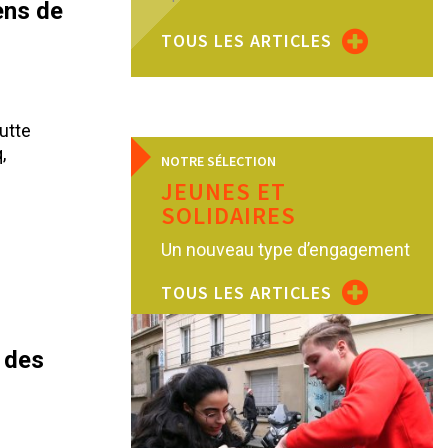
ens de
TOUS LES ARTICLES
utte
,
NOTRE SÉLECTION
JEUNES ET
SOLIDAIRES
Un nouveau type d’engagement
TOUS LES ARTICLES
 des