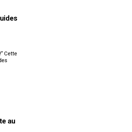
guides
!
" Cette
 des
te au