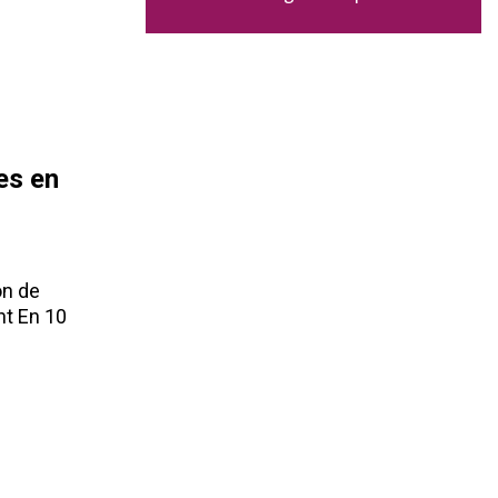
es en
on de
nt En 10