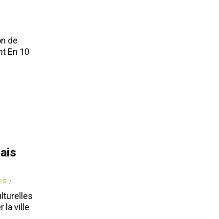
on de
nt En 10
çais
ES
lturelles
la ville