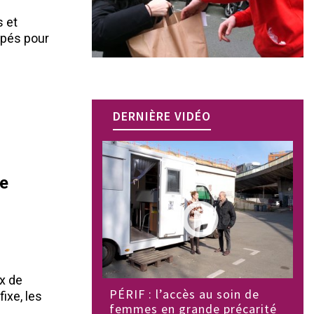
s et
upés pour
DERNIÈRE VIDÉO
ne
x de
PÉRIF : l’accès au soin de
ixe, les
femmes en grande précarité