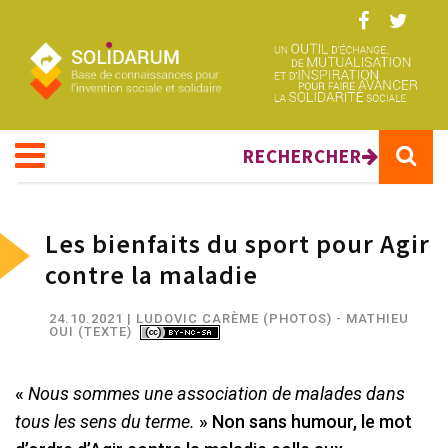
Aller au contenu principal
RECHERCHER
Les bienfaits du sport pour Agir
contre la maladie
24.10.2021
| LUDOVIC CARÈME (PHOTOS) - MATHIEU
OUI (TEXTE)
«
Nous sommes une association de malades dans
tous les sens du terme.
» Non sans humour, le mot