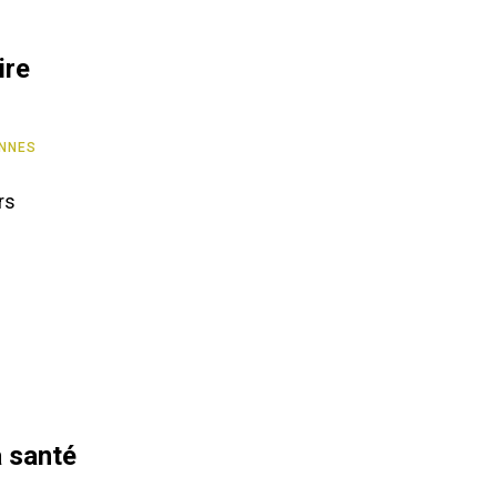
ire
NNES
rs
a santé