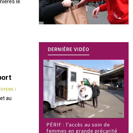
mières le
DERNIÈRE VIDÉO
port
TOYENS
 et au
PÉRIF : l’accès au soin de
femmes en grande précarité