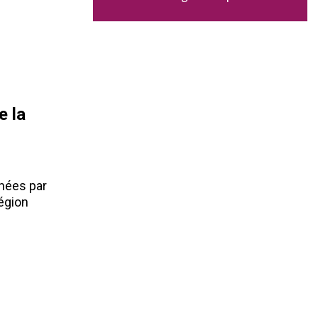
e la
chées par
région