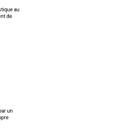
stique au
ent de
par un
mpre