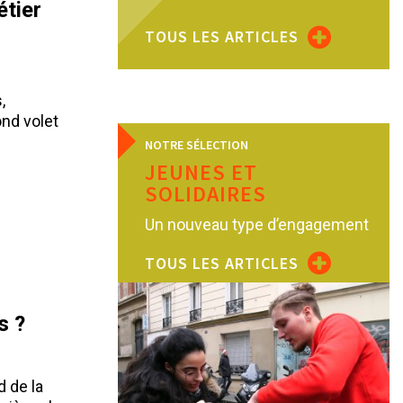
tier
TOUS LES ARTICLES
,
nd volet
NOTRE SÉLECTION
JEUNES ET
SOLIDAIRES
Un nouveau type d’engagement
TOUS LES ARTICLES
s ?
d de la