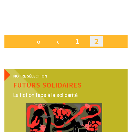
«
‹
1
2
Pages
NOTRE SÉLECTION
FUTURS SOLIDAIRES
La fiction face à la solidarité