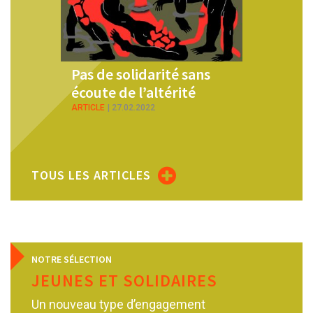
Pas de solidarité sans
Nouvell
écoute de l’altérité
fiction 
inveillé
ARTICLE
27.02.2022
éternel
PDF
28.10.
TOUS LES ARTICLES
NOTRE SÉLECTION
JEUNES ET SOLIDAIRES
Un nouveau type d’engagement