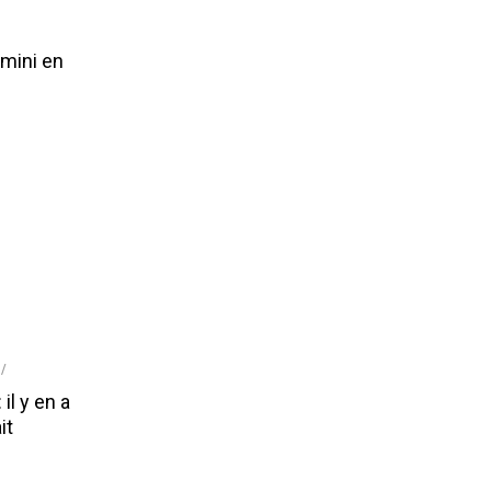
amini en
il y en a
it