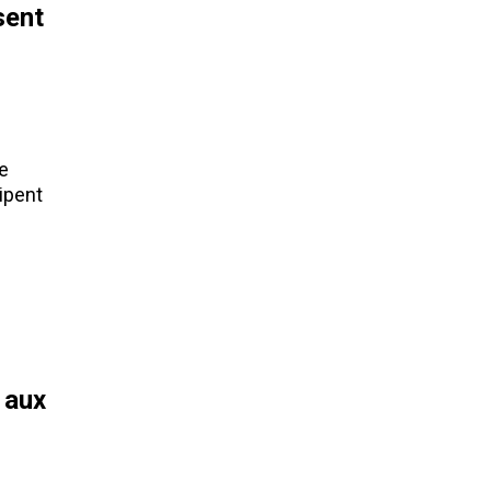
sent
e
ipent
e aux