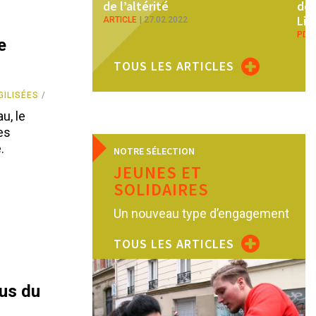
de l’altérité
de 
Li-
ARTICLE
27.02.2022
PDF
e
TOUS LES ARTICLES
ILISÉES
u, le
es
.
NOTRE SÉLECTION
JEUNES ET
SOLIDAIRES
Un nouveau type d’engagement
TOUS LES ARTICLES
us du