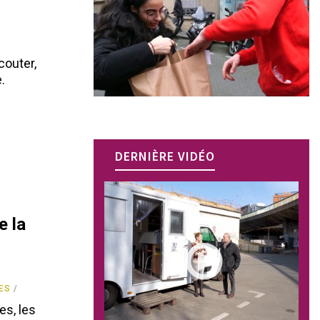
couter,
.
DERNIÈRE VIDÉO
e la
ES
es, les