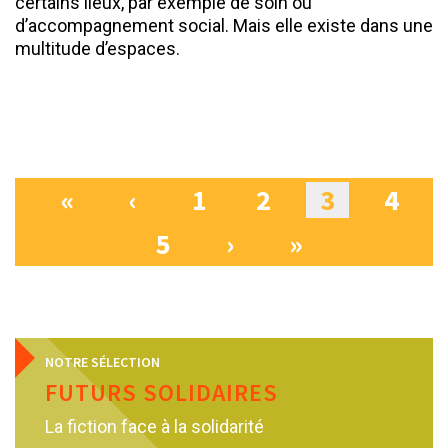
certains lieux, par exemple de soin ou
d’accompagnement social. Mais elle existe dans une
multitude d’espaces.
«
‹
1
2
3
4
Pages
5
›
»
NOTRE SÉLECTION
FUTURS SOLIDAIRES
La fiction face à la solidarité