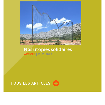
 solidaires
Les récits de solidarités
022
ARTICLE
07.01.2022
TOUS LES ARTICLES