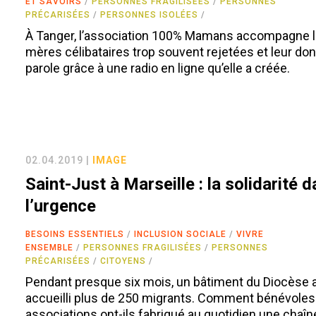
ET SAVOIRS
PERSONNES FRAGILISÉES
PERSONNES
PRÉCARISÉES
PERSONNES ISOLÉES
À Tanger, l’association 100% Mamans accompagne 
mères célibataires trop souvent rejetées et leur don
parole grâce à une radio en ligne qu’elle a créée.
02.04.2019 |
IMAGE
Saint-Just à Marseille : la solidarité 
l’urgence
BESOINS ESSENTIELS
INCLUSION SOCIALE
VIVRE
ENSEMBLE
PERSONNES FRAGILISÉES
PERSONNES
PRÉCARISÉES
CITOYENS
Pendant presque six mois, un bâtiment du Diocèse 
accueilli plus de 250 migrants. Comment bénévoles
associations ont-ils fabriqué au quotidien une chaîn