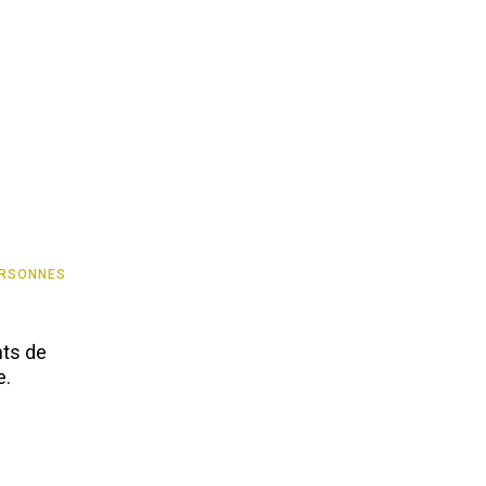
RSONNES
nts de
e.