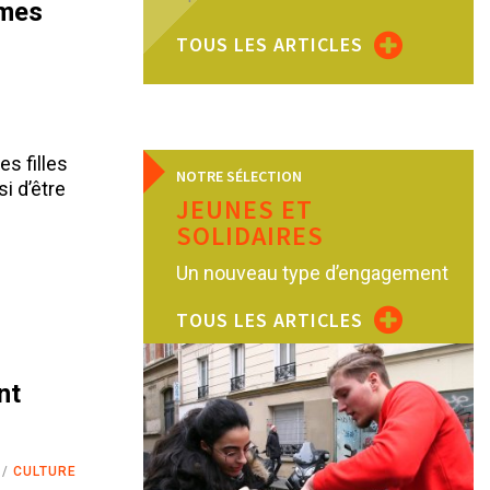
mmes
TOUS LES ARTICLES
es filles
NOTRE SÉLECTION
i d’être
JEUNES ET
SOLIDAIRES
Un nouveau type d’engagement
TOUS LES ARTICLES
nt
CULTURE