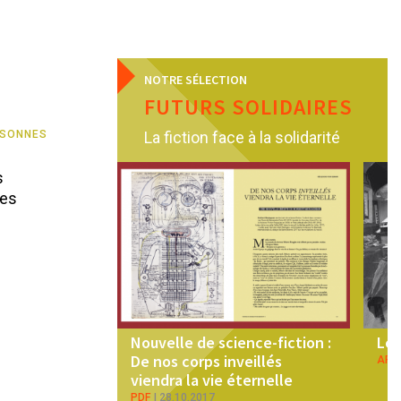
NOTRE SÉLECTION
FUTURS SOLIDAIRES
RSONNES
La fiction face à la solidarité
s
des
Nouvelle de science-fiction :
Les
De nos corps inveillés
ART
viendra la vie éternelle
PDF
28.10.2017