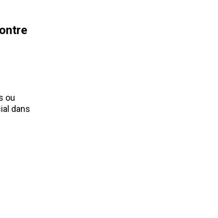
contre
os ou
cial dans