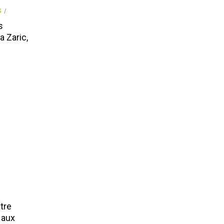
S
s
 Zaric,
utre
 aux