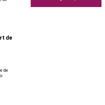
rt de
ne de
o-