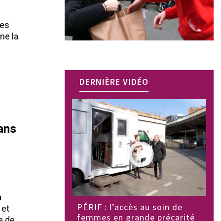
les
ne la
DERNIÈRE VIDÉO
dans
a
PÉRIF : l’accès au soin de
 et
femmes en grande précarité
e de