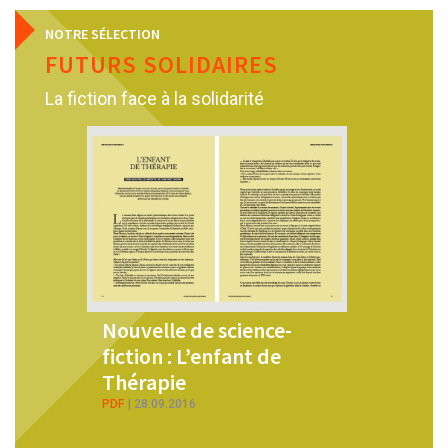
NOTRE SÉLECTION
FUTURS SOLIDAIRES
La fiction face à la solidarité
Nouvelle de science-
Six fac
fiction : L’enfant de
cube : u
Thérapie
Ketty S
PDF
28.09.2016
PDF
25.06.2