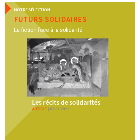
NOTRE SÉLECTION
FUTURS SOLIDAIRES
La fiction face à la solidarité
Les récits de solidarités
Six fac
cube : 
ARTICLE
07.01.2022
Ketty 
PDF
25.06.