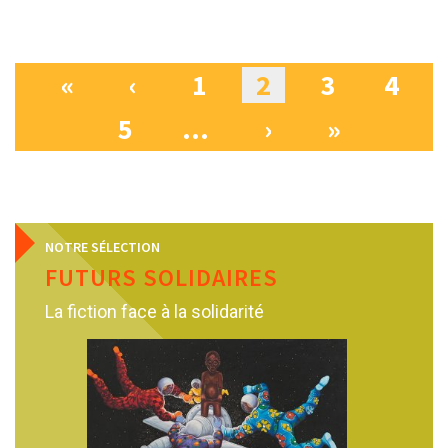
«
‹
1
2
3
4
Pages
5
…
›
»
NOTRE SÉLECTION
FUTURS SOLIDAIRES
La fiction face à la solidarité