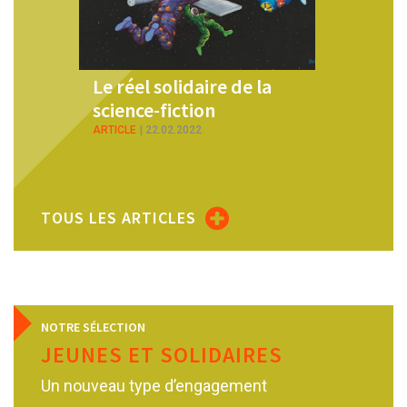
ire de la
Nouvelle de science-
Si
on
fiction : De nos corps
cu
inveillés viendra la vie
Ke
éternelle
PDF
PDF
28.10.2017
TOUS LES ARTICLES
NOTRE SÉLECTION
JEUNES ET SOLIDAIRES
Un nouveau type d’engagement