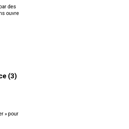
par des
ons ouvre
ce (3)
i
er » pour