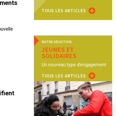
gements
TOUS LES ARTICLES
ouvelle
s
NOTRE SÉLECTION
JEUNES ET
SOLIDAIRES
Un nouveau type d’engagement
TOUS LES ARTICLES
ifient