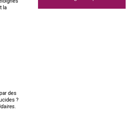
éloignés
t la
 par des
lucides ?
idaires
.