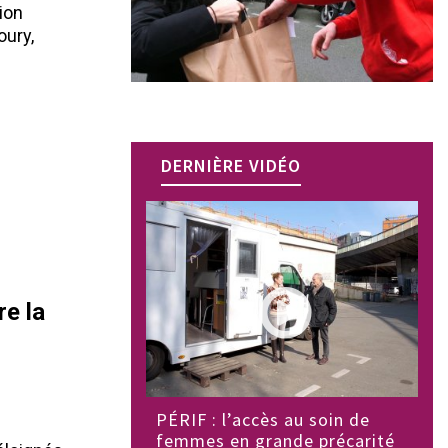
ion
oury,
DERNIÈRE VIDÉO
re la
PÉRIF : l’accès au soin de
femmes en grande précarité