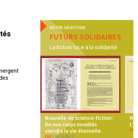
NOTRE SÉLECTION
ités
FUTURS SOLIDAIRES
La fiction face à la solidarité
émergent
 des
Nouvelle de science-fiction :
Nou
De nos corps inveillés
L’e
viendra la vie éternelle
PDF
PDF
28.10.2017